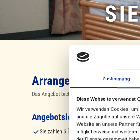
SI
Arrangement "7 buchen
Zustimmung
Das Angebot bietet 7 Übernachtungen zum Preis v
Diese Webseite verwendet 
Wir verwenden Cookies, um I
Angebotsleistungen
und die Zugriffe auf unsere 
Website an unsere Partner fü
Sie zahlen 6 Übernachtungen im Doppelzimmer
möglicherweise mit weiteren
der Dienste gesammelt habe