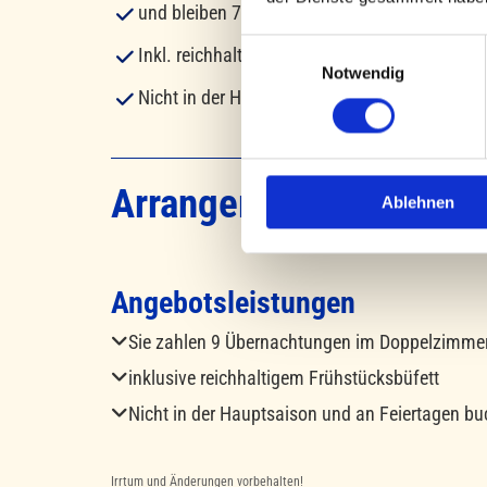
und bleiben 7 Nächte
Einwilligungsauswahl
Inkl. reichhaltigem Frühstücksbüfett
Notwendig
Nicht in der Hauptsaison und an Feiertagen b
Arrangement "10 buche
Ablehnen
Angebotsleistungen
Sie zahlen 9 Übernachtungen im Doppelzimmer 

inklusive reichhaltigem Frühstücksbüfett

Nicht in der Hauptsaison und an Feiertagen b

Irrtum und Änderungen vorbehalten!